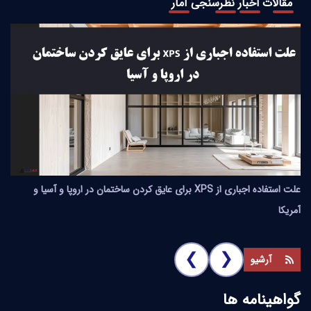
مقالات
اخبار
نظرسنجی
آمار
علت استفاده اجباری از XPS برای عایق کردن ساختمان در اروپا و آسیا و
مقایسه
آمریکا
❮
❮
آرشیو
گواهینامه ها