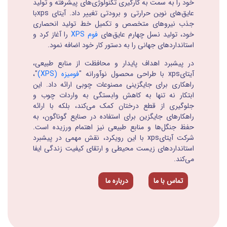
خود را به سمت به کارگیری تکنولوژی‌های پیشرفته و تولید
عایق‌های نوین حرارتی و برودتی تغییر داد. آیتای xpsبا
جذب نیروهای متخصص و تکمیل خط تولید انحصاری
خود، تولید نسل چهارم عایق‌های
فوم XPS
را آغاز کرد و
استانداردهای جهانی را به دستور کار خود اضافه نمود.
در پیشبرد اهداف پایدار و محافظت از منابع طبیعی،
آیتایxps با طراحی محصول نوآورانه "
فومیزه (XPS)
"،
راهکاری برای جایگزینی مصنوعات چوبی ارائه داد. این
ابتکار نه تنها به کاهش وابستگی به واردات چوب و
جلوگیری از قطع درختان کمک می‌کند، بلکه با ارائه
راهکارهای جایگزین برای استفاده در صنایع گوناگون، به
حفظ جنگل‌ها و منابع طبیعی نیز اهتمام ورزیده است.
شرکت آیتایxps با این رویکرد، نقش مهمی در پیشبرد
استانداردهای زیست محیطی و ارتقای کیفیت زندگی ایفا
می‌کند.
تماس با ما
درباره ما