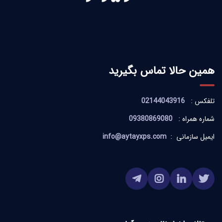
همین حالا تماس بگیرید
تلفکس :
02144043916
شماره همراه :
09380869080
ایمیل سازمانی :
info@aytayxps.com