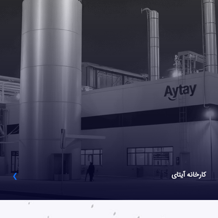
کارخانه آیتای
❯