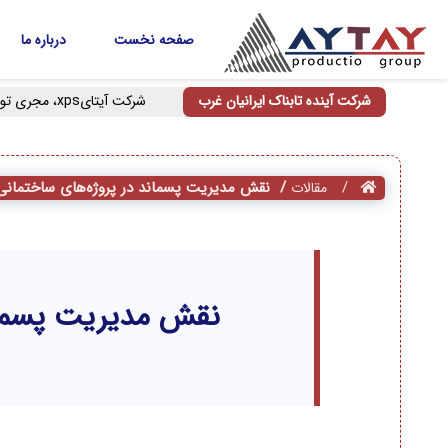
صفحه نخست
درباره ما
شرکت آینده تابناک ایرانیان غرب
شرکت آیتایxps، مجری توانمند عایق‌کاری ساختمان‌های انبوه‌سازی دریاچه چیتگر
نقش مدیریت پسماند در پروژه‌های ساختمان
مقالات
نقش مدیریت پسمان