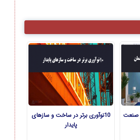
 فوم عایق XPS در صنعت
10نوآوری برتر در ساخت و سازهای
پایدار