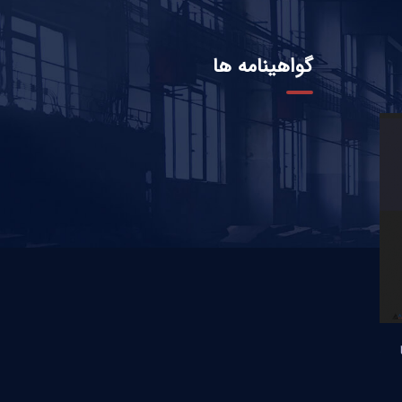
گواهینامه ها
مقایسه فوم عایق xps نسبت پشم شیشه