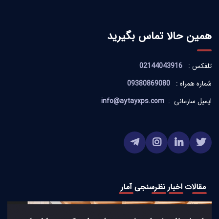
همین حالا تماس بگیرید
تلفکس :
02144043916
شماره همراه :
09380869080
ایمیل سازمانی :
info@aytayxps.com
مقالات
اخبار
نظرسنجی
آمار