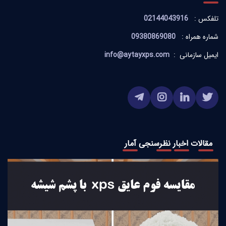
تلفکس :
02144043916
شماره همراه :
09380869080
ایمیل سازمانی :
info@aytayxps.com
مقالات
اخبار
نظرسنجی
آمار