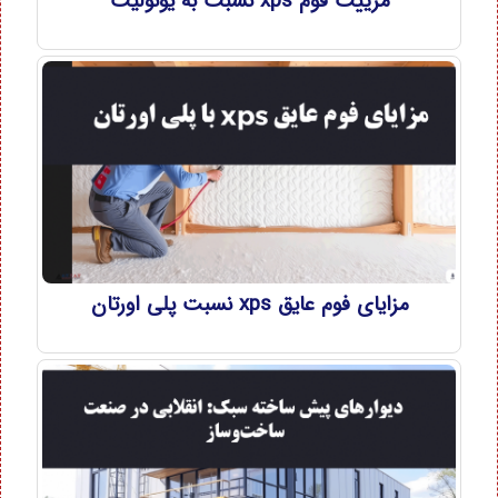
مزییت فوم xps نسبت به یونولیت
مزایای فوم عایق xps نسبت پلی اورتان