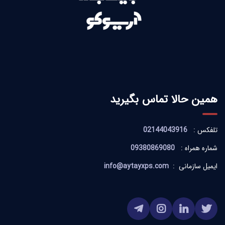
همین حالا تماس بگیرید
تلفکس :
02144043916
شماره همراه :
09380869080
ایمیل سازمانی :
info@aytayxps.com