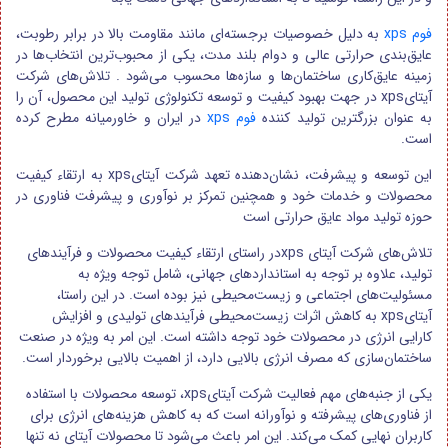
فوم xps
به دلیل خصوصیات برجسته‌ای مانند مقاومت بالا در برابر رطوبت،
عایق‌بندی حرارتی عالی و دوام بلند مدت، یکی از محبوب‌ترین انتخاب‌ها در
زمینه عایق‌کاری ساختمان‌ها و سازه‌ها محسوب می‌شود . تلاش‌های شرکت
آیتایxps در جهت بهبود کیفیت و توسعه تکنولوژی تولید این محصول، آن را
به عنوان بزرگترین تولید کننده
فوم xps
در ایران و خاورمیانه مطرح کرده
است.
این توسعه و پیشرفت، نشان‌دهنده تعهد شرکت آیتایxps به ارتقاء کیفیت
محصولات و خدمات خود و همچنین تمرکز بر نوآوری و پیشرفت فناوری در
حوزه تولید مواد عایق حرارتی است
تلاش‌های شرکت آیتای xpsدر راستای ارتقاء کیفیت محصولات و فرآیندهای
تولید، علاوه بر توجه به استانداردهای جهانی، شامل توجه ویژه به
مسئولیت‌های اجتماعی و زیست‌محیطی نیز بوده است. در این راستا،
آیتایxps به کاهش اثرات زیست‌محیطی فرآیندهای تولیدی و افزایش
کارایی انرژی در محصولات خود توجه داشته است. این امر به ویژه در صنعت
ساختمان‌سازی که مصرف انرژی بالایی دارد، از اهمیت بالایی برخوردار است.
یکی از جنبه‌های مهم فعالیت شرکت آیتایxps، توسعه محصولات با استفاده
از فناوری‌های پیشرفته و نوآورانه است که به کاهش هزینه‌های انرژی برای
کاربران نهایی کمک می‌کند. این امر باعث می‌شود تا محصولات آیتای نه تنها