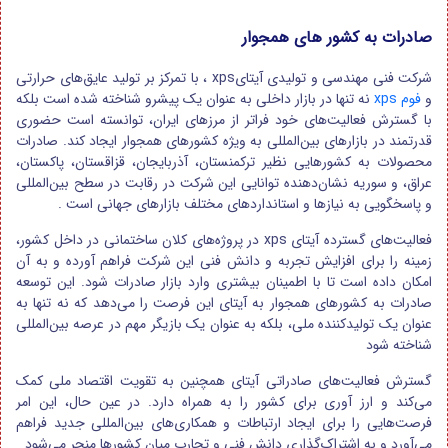
صادرات به کشور های همجوار
شرکت فنی مهندسی و تولیدی آیتایxps ، با تمرکز بر تولید عایق‌های حرارتی
و
فوم xps
نه تنها در بازار داخلی به عنوان یک پیشرو شناخته شده است بلکه
با گسترش فعالیت‌های خود فراتر از مرزهای ایران، توانسته است حضوری
قدرتمند در بازارهای بین‌المللی به ویژه کشورهای همجوار ایجاد کند. صادرات
محصولات به کشورهایی نظیر ترکمنستان، آذربایجان، قزاقستان، پاکستان،
عراق، و سوریه نشان‌دهنده توانایی این شرکت در رقابت در سطح بین‌المللی
و پاسخگویی به نیازها و استانداردهای مختلف بازارهای جهانی است .
فعالیت‌های گسترده آیتای xps در پروژه‌های کلان ساختمانی در داخل کشور،
زمینه را برای افزایش تجربه و دانش فنی این شرکت فراهم آورده و به آن
امکان داده است تا با اطمینان بیشتری وارد بازار صادرات شود. این توسعه
صادرات به کشورهای همجوار به آیتای این فرصت را می‌دهد که نه تنها به
عنوان یک تولیدکننده ملی، بلکه به عنوان یک بازیگر مهم در عرصه بین‌المللی
شناخته شود
گسترش فعالیت‌های صادراتی آیتای همچنین به تقویت اقتصاد ملی کمک
می‌کند و ارز آوری برای کشور را به همراه دارد. در عین حال، این امر
فرصت‌هایی را برای ایجاد ارتباطات و همکاری‌های بین‌المللی جدید فراهم
می‌آورد و به اشتراک‌گذاری دانش فنی و تجارب میان کشورها منجر می‌شود