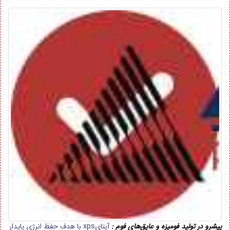
پیشرو در تولید فومیزه و عایق‌های فوم :
آیتایxps با هدف حفظ انرژی پایدار