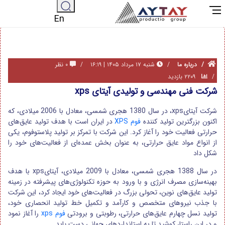
En
درباره ما
شنبه ۱۷ مرداد ۱۴۰۵ | ۱۶:۱۹
۰ نظر
۲۲۰۹ بازدید
شرکت فنی مهندسی و تولیدی آیتای xps
شرکت آیتایxps، در سال 1380 هجری شمسی، معادل با 2006 میلادی، که
اکنون بزرگترین تولید کننده
فوم XPS
در ایران است با هدف تولید عایق‌های
حرارتی فعالیت خود را آغاز کرد. این شرکت با تمرکز بر تولید پلاستوفوم، یکی
از انواع مواد عایق حرارتی، به عنوان بخش عمده‌ای از فعالیت‌های خود را
شکل داد
در سال 1388 هجری شمسی، معادل با 2009 میلادی، آیتایxps با هدف
بهینه‌سازی مصرف انرژی و با ورود به حوزه تکنولوژی‌های پیشرفته در زمینه
تولید عایق‌های نوین، تحولی بزرگ در فعالیت‌های خود ایجاد کرد، این شرکت
با جذب نیروهای متخصص و کارآمد و تکمیل خط تولید انحصاری خود،
تولید نسل چهارم عایق‌های حرارتی، رطوبتی و برودتی
فوم xps
را آغاز نمود
و در این راستا، کوشید تا به استانداردهای جهانی دست یابد