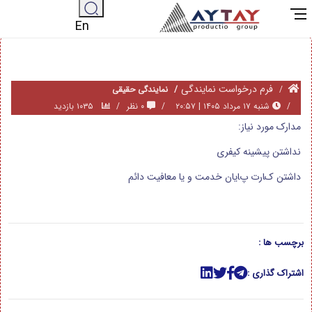
En
فرم درخواست نمایندگی
نمایندگی حقیقی
شنبه ۱۷ مرداد ۱۴۰۵ | ۲۰:۵۷
۰ نظر
۱۰۳۵ بازدید
مدارک مورد نیاز:
نداشتن پیشینه کیفری
داﺷﺘﻦ کﺎرت پﺎﯾﺎن ﺧﺪﻣﺖ و ﯾﺎ ﻣﻌﺎﻓﯿﺖ داﺋﻢ
برچسب ها :
اشتراک گذاری :