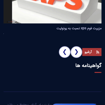
علت استفاده اجباری از XPS برای عایق کردن ساختمان 
آمریکا
❮
❮
آرشیو
گواهینامه ها
کلیه حقوق مادی و معنوی این وب سایت برای
آیتای
محفوظ می باشد