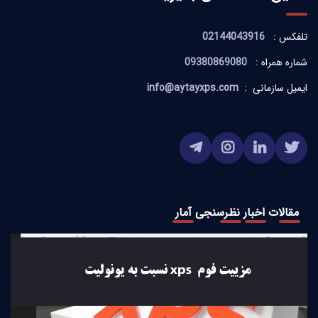
تلفکس :
02144043916
شماره همراه :
09380869080
ایمیل سازمانی :
info@aytayxps.com
مقالات
اخبار
نظرسنجی
آمار